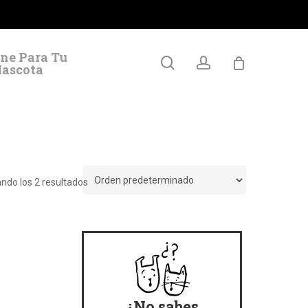
facebook
youtube
instagram
ne Para Tu
search
account
ascota
ndo los 2 resultados
¿No sabes