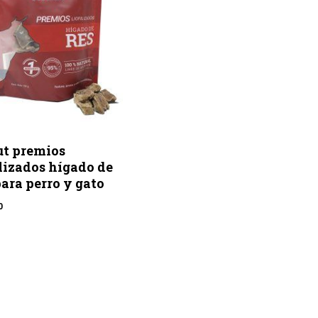
t premios
ilizados hígado de
para perro y gato
0
.00