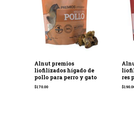
Alnut premios
Alnu
liofilizados hígado de
liof
pollo para perro y gato
res 
$
170.00
$
190.0
$
170.00
$
190