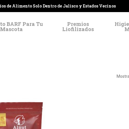
víos de Alimento Solo Dentro de Jalisco y Estados Vecinos
to BARF Para Tu
Premios
Higie
Mascota
Liofilizados
M
Mostra