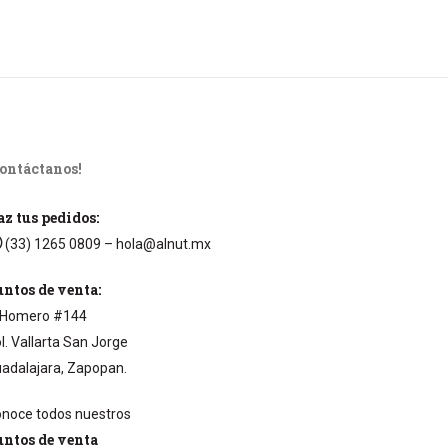
Contáctanos!
z tus pedidos:
(33) 1265 0809
– hola@alnut.mx
ntos de venta:
Homero #144
l. Vallarta San Jorge
adalajara, Zapopan.
noce todos nuestros
untos de venta