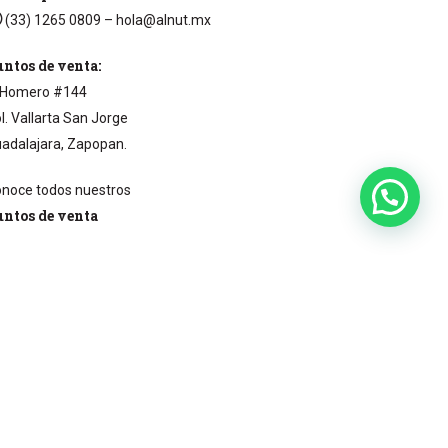
(33) 1265 0809
– hola@alnut.mx
ntos de venta:
Homero #144
l. Vallarta San Jorge
adalajara, Zapopan.
noce todos nuestros
untos de venta