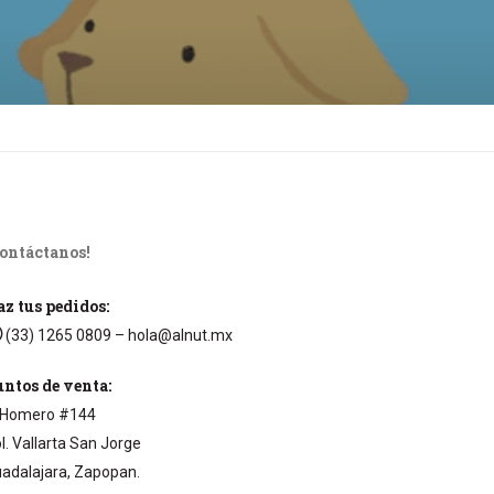
Contáctanos!
z tus pedidos:
(33) 1265 0809
– hola@alnut.mx
ntos de venta:
Homero #144
l. Vallarta San Jorge
adalajara, Zapopan.