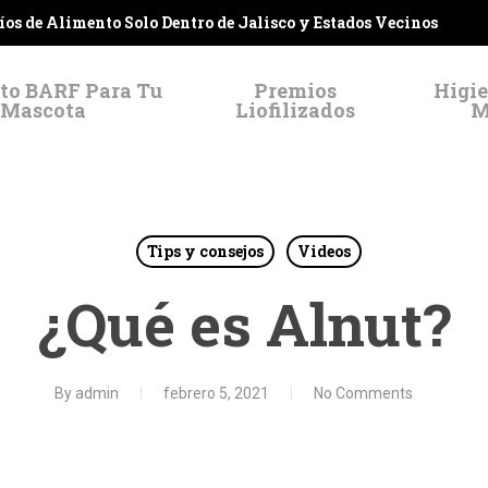
víos de Alimento Solo Dentro de Jalisco y Estados Vecinos
to BARF Para Tu
Premios
Higie
Mascota
Liofilizados
M
Tips y consejos
Videos
¿Qué es Alnut?
By
admin
febrero 5, 2021
No Comments